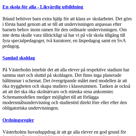
En skola för alla - Likvärdig utbildning
Ibland behöver barn extra hjälp för att klara av skolarbetet. Det görs
i första hand genom att se till att undervisningen anpassas efter
barnets behov inom ramen för den ordinarie undervisningen. Om
inte detta skulle vara tillräckligt så har vi på vår skola tillgång till
fyra specialpedagoger, två kuratorer, en läspedagog samt en SvA
pedagog.
Samlad skoldag
På Västerholm innebär det att alla elever på respektive stadium har
samma start och sluttid på skoldagen. Det finns inga planerade
håltimmar i schemat. Det övergripande målet med modellen är att
öka tryggheten och skapa studiero i klassrummen. Tanken är också
att att det ska öka skolnärvaro och minska sena ankomster.
Schemamodellen medger möjlighet till att förlägga
modersmålsundervisning och studiestöd direkt före eller efter den
obligatoriska undervisningen.
Ordningsregler
Västerholms huvuduppdrag är att ge alla elever en god grund för