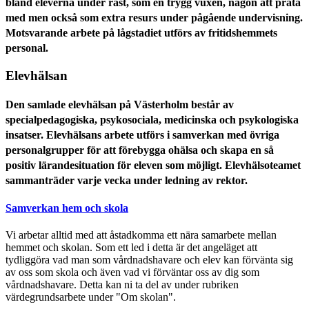
bland eleverna under rast, som en trygg vuxen, någon att prata
med men också som extra resurs under pågående undervisning.
Motsvarande arbete på lågstadiet utförs av fritidshemmets
personal.
Elevhälsan
Den samlade elevhälsan på Västerholm består av
specialpedagogiska, psykosociala, medicinska och psykologiska
insatser. Elevhälsans arbete utförs i samverkan med övriga
personalgrupper för att förebygga ohälsa och skapa en så
positiv lärandesituation för eleven som möjligt. Elevhälsoteamet
sammanträder varje vecka under ledning av rektor.
Samverkan hem och skola
Vi arbetar alltid med att åstadkomma ett nära samarbete mellan
hemmet och skolan. Som ett led i detta är det angeläget att
tydliggöra vad man som vårdnadshavare och elev kan förvänta sig
av oss som skola och även vad vi förväntar oss av dig som
vårdnadshavare. Detta kan ni ta del av under rubriken
värdegrundsarbete under "Om skolan".