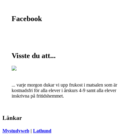
Facebook
Visste du att...
... varje morgon dukar vi upp frukost i matsalen som är
kostnadsfri för alla elever i årskurs 4-9 samt alla elever
inskrivna på fritidshemmet.
Länkar
Mystudyweb
|
Lathund