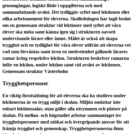
genomgångar, logiskt flöde i uppgifterna och med
sammanfattande avslut. Det tydliggör syftet med lektionen eller
olika arbetsmoment för eleverna. Skolledningen har tagit beslut
om en gemensam struktur vid lektioner med syftet att våra
elever ska möta samt känna igen sig i strukturen oavsett
undervisande lärare eller ämne. Målet är också att skapa
trygghet och en tydlighet för våra elever utifrån att eleverna vet
vad som förväntas samt även en medvetenhet gällande lärares
ramar kring respektive lektion. Strukturen beskriver ramarna
inför en lektion, under lektion samt vid avslut av lektionen.
Gemensam struktur Västerholm
Trygghetspersoner
En viktig förutsättning för att eleverna ska ha studiero under
lektionerna är en trygg miljö i skolan. Miljön omfattar inte
enbart lektionssalar, utan gäller alla utrymmen och platser på
skolan. På mellan- och högstadiet arbetar sammantaget tre
trygghetspersoner med utökat och övergripande ansvar för att
främja trygghet och gemenskap. Trygghetspersonerna finns