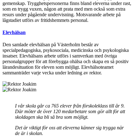
gemenskap. Trygghetspersonerna finns bland eleverna under rast,
som en trygg vuxen, någon att prata med men också som extra
resurs under pågående undervisning. Motsvarande arbete på
lågstadiet utförs av fritidshemmets personal.
Elevhälsan
Den samlade elevhälsan på Västerholm består av
specialpedagogiska, psykosociala, medicinska och psykologiska
insatser. Elevhälsans arbete utförs i samverkan med övriga
personalgrupper för att förebygga ohälsa och skapa en så positiv
lärandesituation för eleven som möjligt. Elevhälsoteamet
sammanträder varje vecka under ledning av rektor.
I vår skola går ca 765 elever från förskoleklass till år 9.
Där möter de över 120 medarbetare som gör allt för att
skoldagen ska bli så bra som möjligt.
Det är viktigt för oss att eleverna känner sig trygga när
de är i skolan.