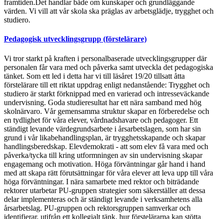
framtiden.Det handlar både om kunskaper och grundläggande
värden. Vi vill att vår skola ska präglas av arbetsglädje, trygghet och
studiero.
Pedagogisk utvecklingsgrupp (förstelärare)
Vi tror starkt på kraften i personalbaserade utvecklingsgrupper där
personalen får vara med och påverka samt utveckla det pedagogiska
tänket. Som ett led i detta har vi till läsåret 19/20 tillsatt åtta
förstelärare till ett riktat uppdrag enligt nedanstående: Trygghet och
studiero är starkt förknippad med en varierad och intresseväckande
undervisning. Goda studieresultat har ett nära samband med hög
skolnärvaro. Vår gemensamma struktur skapar en förberedelse och
en tydlighet för våra elever, vårdnadshavare och pedagoger. Ett
ständigt levande värdegrundsarbete i årsarbetslagen, som har sin
grund i vår likabehandlingsplan, är trygghetsskapande och skapar
handlingsberedskap. Elevdemokrati - att som elev få vara med och
påverka/tycka till kring utformningen av sin undervisning skapar
engagemang och motivation. Höga förväntningar går hand i hand
med att skapa rätt förutsättningar för våra elever att leva upp till våra
höga förväntningar. I nära samarbete med rektor och biträdande
rektorer utarbetar PU-gruppen strategier som säkerställer att dessa
delar implementeras och är ständigt levande i verksamhetens alla
årsarbetslag. PU-gruppen och rektorsgruppen samverkar och
identifierar, utifrån ett kollegialt tänk, hur förstelärarna kan stötta