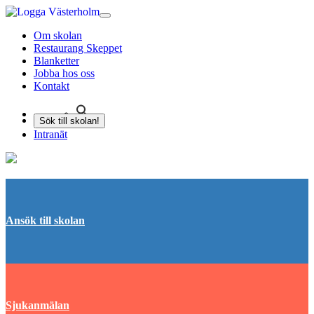
Om skolan
Restaurang Skeppet
Blanketter
Jobba hos oss
Kontakt
Sök till skolan!
Intranät
Ansök till skolan
Sjukanmälan