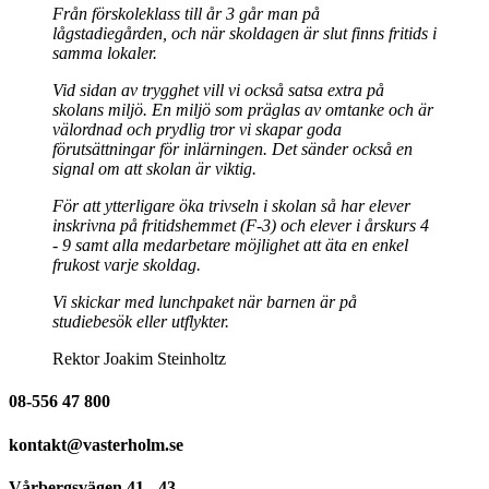
Från förskoleklass till år 3 går man på
lågstadiegården, och när skoldagen är slut finns fritids i
samma lokaler.
Vid sidan av trygghet vill vi också satsa extra på
skolans miljö. En miljö som präglas av omtanke och är
välordnad och prydlig tror vi skapar goda
förutsättningar för inlärningen. Det sänder också en
signal om att skolan är viktig.
För att ytterligare öka trivseln i skolan så har elever
inskrivna på fritidshemmet (F-3) och elever i årskurs 4
- 9 samt alla medarbetare möjlighet att äta en enkel
frukost varje skoldag.
Vi skickar med lunchpaket när barnen är på
studiebesök eller utflykter.
Rektor Joakim Steinholtz
08-556 47 800
kontakt@vasterholm.se
Vårbergsvägen 41 - 43