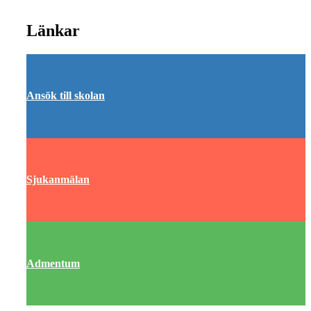
Länkar
Ansök till skolan
Sjukanmälan
Admentum