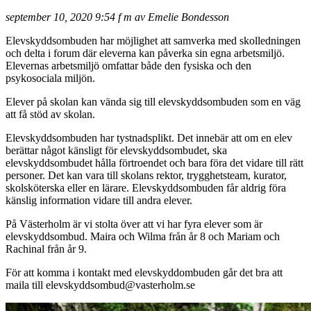
september 10, 2020 9:54 f m av Emelie Bondesson
Elevskyddsombuden har möjlighet att samverka med skolledningen
och delta i forum där eleverna kan påverka sin egna arbetsmiljö.
Elevernas arbetsmiljö omfattar både den fysiska och den
psykosociala miljön.
Elever på skolan kan vända sig till elevskyddsombuden som en väg
att få stöd av skolan.
Elevskyddsombuden har tystnadsplikt. Det innebär att om en elev
berättar något känsligt för elevskyddsombudet, ska
elevskyddsombudet hålla förtroendet och bara föra det vidare till rätt
personer. Det kan vara till skolans rektor, trygghetsteam, kurator,
skolsköterska eller en lärare. Elevskyddsombuden får aldrig föra
känslig information vidare till andra elever.
På Västerholm är vi stolta över att vi har fyra elever som är
elevskyddsombud. Maira och Wilma från år 8 och Mariam och
Rachinal från år 9.
För att komma i kontakt med elevskyddombuden går det bra att
maila till elevskyddsombud@vasterholm.se