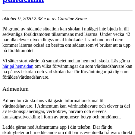
oktober 9, 2020 2:38 e m av Caroline Svane
På grund av rådande situation kan skolan i nuläget inte bjuda in till
sedvanliga föräldramöten tillsammans med lärarna. Under vecka 42
har alla elever utvecklingssamtal inbokade. I samband med dem
kommer lärarna också att berätta om sådant som vi brukar att ta upp
på föräldramötet.
Vi sätter stort värde på samarbetet mellan hem och skola. Läs gärna
här på hemsidan
om vilka förväntningar du som vårdnadshavare kan
ha på oss i skolan och vad skolan har för förväntningar på dig som
förälder/vårdnadshavare.
Admentum
Admentum är skolans viktigaste informationskanal till
vårdnadshavare. I Admentum kan vårdnadshavare och elever ta del
av lektionsplaneringar, veckobrev, närvaro och elevens
kunskapsutveckling i form av prognoser, betyg och omdömen.
Ladda gärna ned Admentums app i din telefon. Där får du
skolnyheter och meddelande om ditt barns eventuella frånvaro direkt